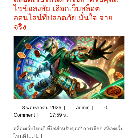
ไขข้อสงสัย เลือกเว็บสล็อต
ออนไลน์ที่ปลอดภัย มั่นใจ จ่าย
จริง
8 พฤษภาคม 2026
|
admin
|
0
Comment
|
17:59 น.
สล็อตเว็บไหนดี ที่ใช่สำหรับคุณ? การเลือก สล็อตเว็บ
ไหนดี […] [...]