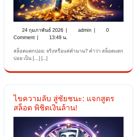
24 กุมภาพันธ์ 2026
|
admin
|
0
Comment
|
13:49 น.
สล็อตแตกบ่อย: จริงหรือแค่ตำนาน? คำว่า สล็อตแตก
บ่อย เป็น […] [...]
ไขความลับ สู่ชัยชนะ: แจกสูตร
สล็อต พิชิตเงินล้าน!