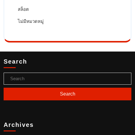
สล็อต
ไม่มีหมวดหมู่
Search
Archives