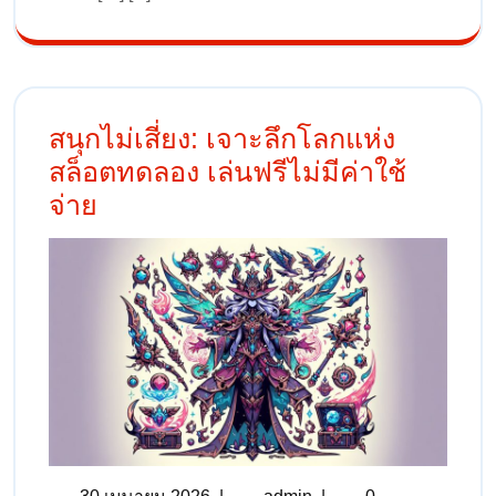
สนุกไม่เสี่ยง: เจาะลึกโลกแห่ง
สล็อตทดลอง เล่นฟรีไม่มีค่าใช้
จ่าย