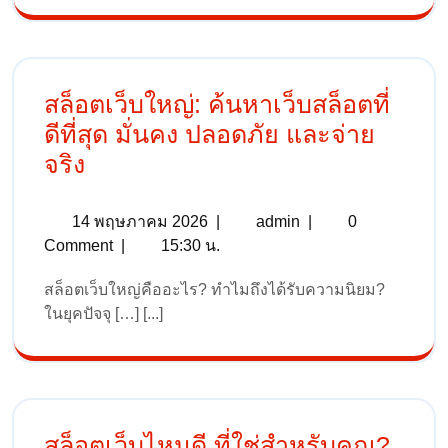
สล็อตเว็บใหญ่: ค้นหาเว็บสล็อตที่
ดีที่สุด มั่นคง ปลอดภัย และจ่าย
จริง
14 พฤษภาคม 2026
|
admin
|
0
Comment
|
15:30 น.
สล็อตเว็บใหญ่คืออะไร? ทำไมถึงได้รับความนิยม?
ในยุคปัจจุ […] [...]
สล็อตเว็บไหนดี ที่ใช่สำหรับคุณ?