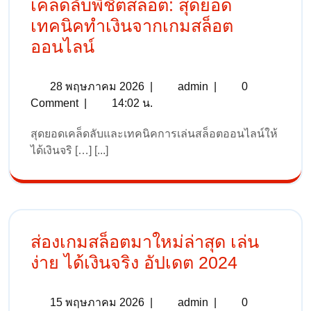
เคล็ดลับพิชิตสล็อต: สุดยอด
เทคนิคทำเงินจากเกมสล็อต
ออนไลน์
28 พฤษภาคม 2026
|
admin
|
0
Comment
|
14:02 น.
สุดยอดเคล็ดลับและเทคนิคการเล่นสล็อตออนไลน์ให้
ได้เงินจริ […] [...]
ส่องเกมสล็อตมาใหม่ล่าสุด เล่น
ง่าย ได้เงินจริง อัปเดต 2024
15 พฤษภาคม 2026
|
admin
|
0