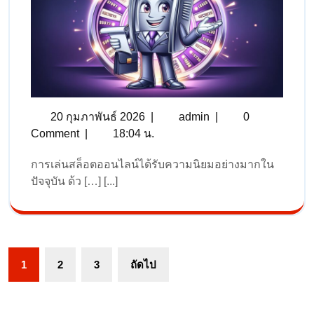
20 กุมภาพันธ์ 2026
|
admin
|
0
Comment
|
18:04 น.
การเล่นสล็อตออนไลน์ได้รับความนิยมอย่างมากใน
ปัจจุบัน ด้ว […] [...]
1
2
3
ถัดไป