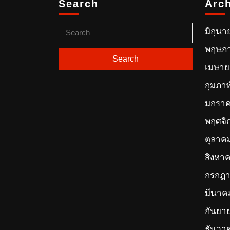
Search
Arc
มิถุนา
พฤษภา
เมษาย
กุมภาพ
มกราค
พฤศจิ
ตุลาค
สิงหา
กรกฎา
มีนาค
กันยา
ธันวา