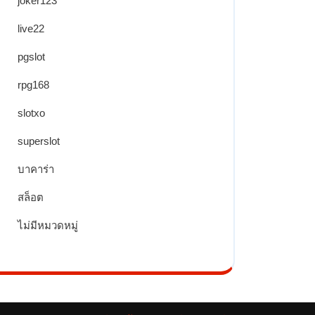
joker123
live22
pgslot
rpg168
slotxo
superslot
บาคาร่า
สล็อต
ไม่มีหมวดหมู่