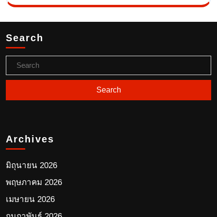
Search
Archives
มิถุนายน 2026
พฤษภาคม 2026
เมษายน 2026
กุมภาพันธ์ 2026