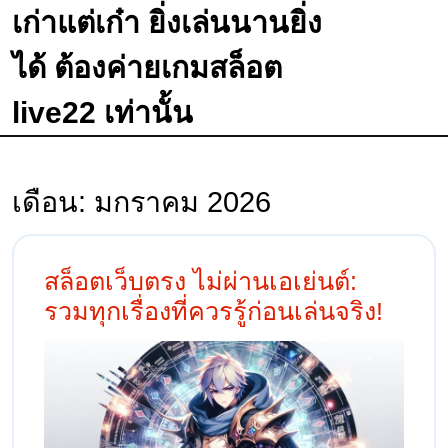
เก่าแต่เก๋า ยิ่งเล่นนานยิ่ง
ได้ ต้องค่ายเกมสล็อต
live22 เท่านั้น
เดือน:
มกราคม 2026
สล็อตเว็บตรง ไม่ผ่านเอเย่นต์:
รวมทุกเรื่องที่ควรรู้ก่อนเล่นจริง!