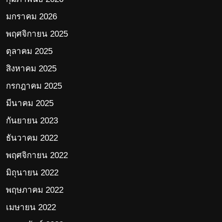
มกราคม 2026
พฤศจิกายน 2025
ตุลาคม 2025
สิงหาคม 2025
กรกฎาคม 2025
มีนาคม 2025
กันยายน 2023
ธันวาคม 2022
พฤศจิกายน 2022
มิถุนายน 2022
พฤษภาคม 2022
เมษายน 2022