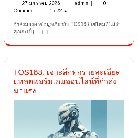
27 มกราคม 2026
|
admin
|
0
Comment
|
15:22 น.
กำลังมองหาข้อมูลเกี่ยวกับ TOS168 ใช่ไหม? ไม่ว่า
คุณจะเป็ […] [...]
TOS168: เจาะลึกทุกรายละเอียด
แพลตฟอร์มเกมออนไลน์ที่กำลัง
มาแรง