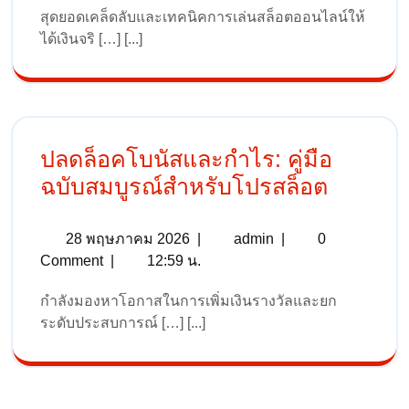
สุดยอดเคล็ดลับและเทคนิคการเล่นสล็อตออนไลน์ให้
ได้เงินจริ […] [...]
ปลดล็อคโบนัสและกำไร: คู่มือ
ฉบับสมบูรณ์สำหรับโปรสล็อต
28 พฤษภาคม 2026
|
admin
|
0
Comment
|
12:59 น.
กำลังมองหาโอกาสในการเพิ่มเงินรางวัลและยก
ระดับประสบการณ์ […] [...]