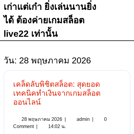
เก่าแต่เก๋า ยิ่งเล่นนานยิ่ง
ได้ ต้องค่ายเกมสล็อต
live22 เท่านั้น
วัน:
28 พฤษภาคม 2026
เคล็ดลับพิชิตสล็อต: สุดยอด
เทคนิคทำเงินจากเกมสล็อต
ออนไลน์
28 พฤษภาคม 2026
|
admin
|
0
Comment
|
14:02 น.