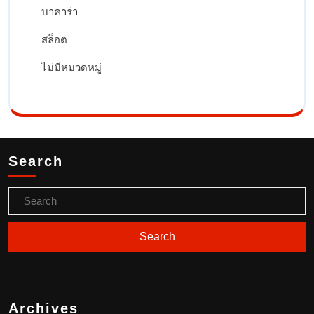
บาคาร่า
สล็อต
ไม่มีหมวดหมู่
Search
Archives