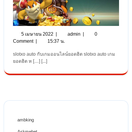
5 เมษายน 2022
|
admin
|
0
Comment
|
15:37 น.
slotxo auto กับเกมออนไลน์ยอดฮิต slotxo auto เกม
ยอดฮิต ห […] [...]
ambking
Askmebet