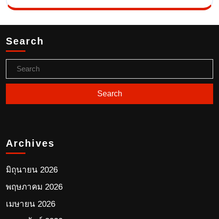
Search
Archives
มิถุนายน 2026
พฤษภาคม 2026
เมษายน 2026