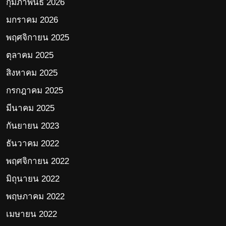
กุมภาพันธ์ 2026
มกราคม 2026
พฤศจิกายน 2025
ตุลาคม 2025
สิงหาคม 2025
กรกฎาคม 2025
มีนาคม 2025
กันยายน 2023
ธันวาคม 2022
พฤศจิกายน 2022
มิถุนายน 2022
พฤษภาคม 2022
เมษายน 2022