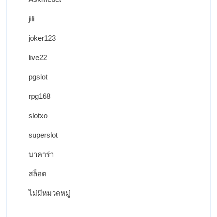
jili
joker123
live22
pgslot
rpg168
slotxo
superslot
บาคาร่า
สล็อต
ไม่มีหมวดหมู่