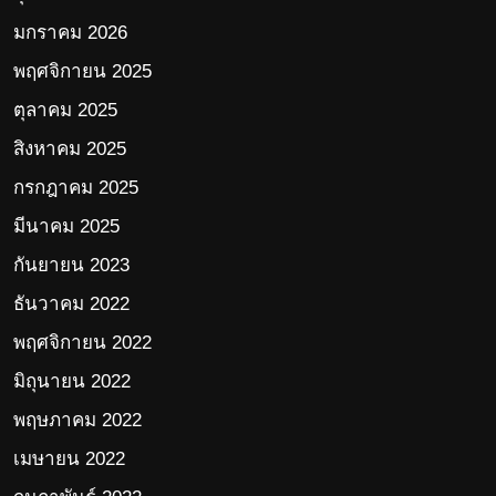
มกราคม 2026
พฤศจิกายน 2025
ตุลาคม 2025
สิงหาคม 2025
กรกฎาคม 2025
มีนาคม 2025
กันยายน 2023
ธันวาคม 2022
พฤศจิกายน 2022
มิถุนายน 2022
พฤษภาคม 2022
เมษายน 2022