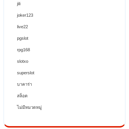
jili
joker123
live22
pgslot
rpg168
slotxo
superslot
บาคาร่า
สล็อต
ไม่มีหมวดหมู่