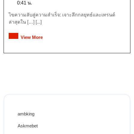
0:41 น.
ไขความลับสู่ความสำเร็จ: เจาะลึกกลยุทธ์และเทรนด์
ล่าสุดใน […] [...]
View More
ambking
Askmebet