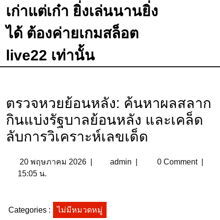
เก่าแต่เก๋า ยิ่งเล่นนานยิ่ง
ได้ ต้องค่ายเกมสล็อต
live22 เท่านั้น
ตรวจหวยย้อนหลัง: ค้นหาผลสลาก
กินแบ่งรัฐบาลย้อนหลัง และเคล็ด
ลับการวิเคราะห์เลขเด็ด
20 พฤษภาคม 2026
|
admin
|
0 Comment
|
15:05 น.
Categories :
ไม่มีหมวดหมู่