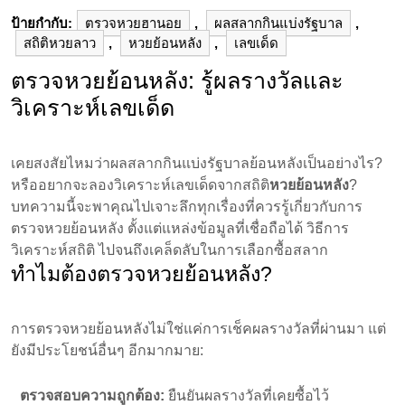
ป้ายกำกับ:
ตรวจหวยฮานอย
,
ผลสลากกินแบ่งรัฐบาล
,
สถิติหวยลาว
,
หวยย้อนหลัง
,
เลขเด็ด
ตรวจหวยย้อนหลัง: รู้ผลรางวัลและ
วิเคราะห์เลขเด็ด
เคยสงสัยไหมว่าผลสลากกินแบ่งรัฐบาลย้อนหลังเป็นอย่างไร?
หรืออยากจะลองวิเคราะห์เลขเด็ดจากสถิติ
หวยย้อนหลัง
?
บทความนี้จะพาคุณไปเจาะลึกทุกเรื่องที่ควรรู้เกี่ยวกับการ
ตรวจหวยย้อนหลัง ตั้งแต่แหล่งข้อมูลที่เชื่อถือได้ วิธีการ
วิเคราะห์สถิติ ไปจนถึงเคล็ดลับในการเลือกซื้อสลาก
ทำไมต้องตรวจหวยย้อนหลัง?
การตรวจหวยย้อนหลังไม่ใช่แค่การเช็คผลรางวัลที่ผ่านมา แต่
ยังมีประโยชน์อื่นๆ อีกมากมาย:
ตรวจสอบความถูกต้อง:
ยืนยันผลรางวัลที่เคยซื้อไว้